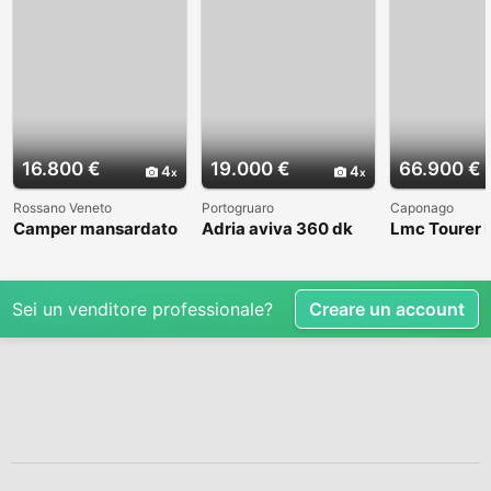
16.800 €
19.000 €
66.900 €
4
4
Rossano Veneto
Portogruaro
Caponago
Camper mansardato
Adria aviva 360 dk
Lmc Tourer
Elnag Joxi 11
Sei un venditore professionale?
Creare un account