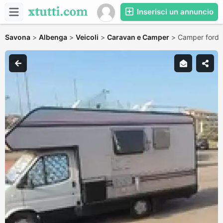
Inserisci un annuncio
Savona
>
Albenga
>
Veicoli
>
Caravan e Camper
>
Camper ford 