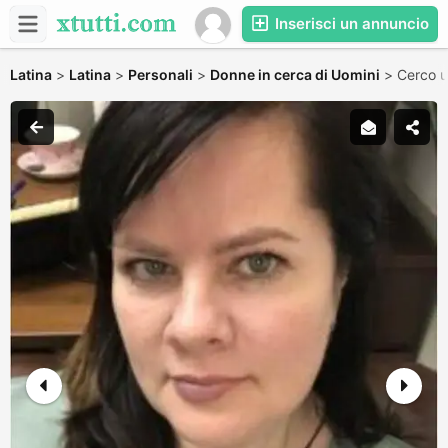
Inserisci un annuncio
Latina
>
Latina
>
Personali
>
Donne in cerca di Uomini
>
Cerco u