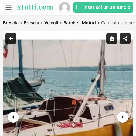
Inserisci un annuncio
Brescia
>
Brescia
>
Veicoli
>
Barche - Motori
>
Cabinato santarel