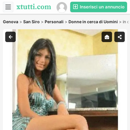
Inserisci un annuncio
Genova
>
San Siro
>
Personali
>
Donne in cerca di Uomini
>
in 