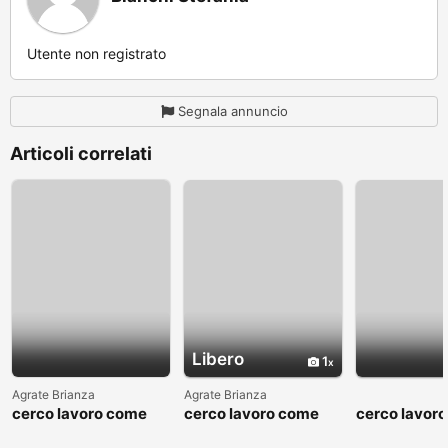
Utente non registrato
Segnala annuncio
Articoli correlati
Libero
1
Agrate Brianza
Agrate Brianza
cerco lavoro come
cerco lavoro come
cerco lavor
fattorino
commesso addetto
fattorino
reparti