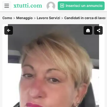
Inserisci un annuncio
Como
>
Menaggio
>
Lavoro Servizi
>
Candidati in cerca di lavo