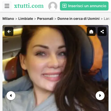
Inserisci un annuncio
Milano
>
Limbiate
>
Personali
>
Donne in cerca di Uomini
>
Lara