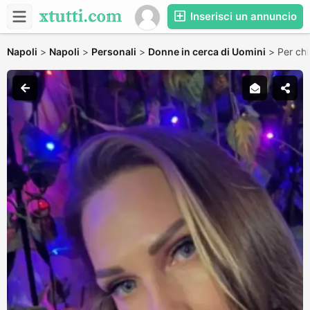
Inserisci un annuncio
Napoli
>
Napoli
>
Personali
>
Donne in cerca di Uomini
>
Per chi