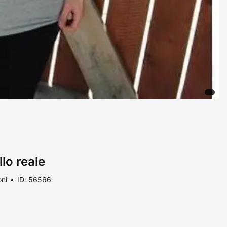
llo reale
oni
ID: 56566