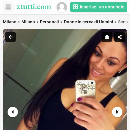
Inserisci un annuncio
Milano
>
Milano
>
Personali
>
Donne in cerca di Uomini
>
Sono s