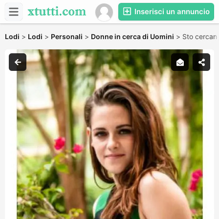
Inserisci un annuncio
Lodi
>
Lodi
>
Personali
>
Donne in cerca di Uomini
>
Sto cercan