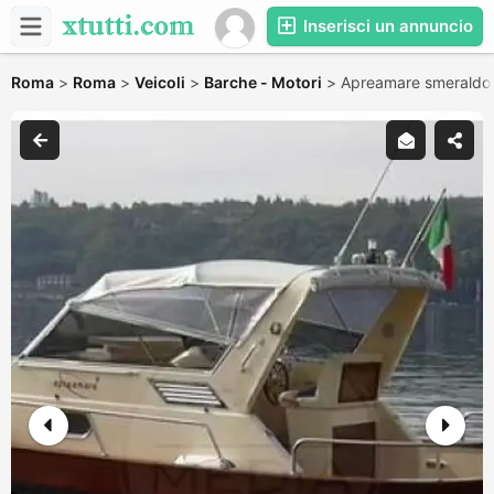
Inserisci un annuncio
Roma
>
Roma
>
Veicoli
>
Barche - Motori
>
Apreamare smeraldo 