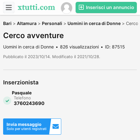
Inserisci un annuncio
Bari
>
Altamura
>
Personali
>
Uomini in cerca di Donne
>
Cerco 
Cerco avventure
Uomini in cerca di Donne
826 visualizzazioni
ID: 87515
Pubblicato il 2023/10/14. Modificato il 2021/10/28.
Inserzionista
Pasquale
Telefono
3760243690
Invia messaggio
Solo per utenti registrati