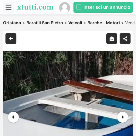
Inserisci un annuncio
Oristano
>
Baratili San Pietro
>
Veicoli
>
Barche - Motori
>
Vendo