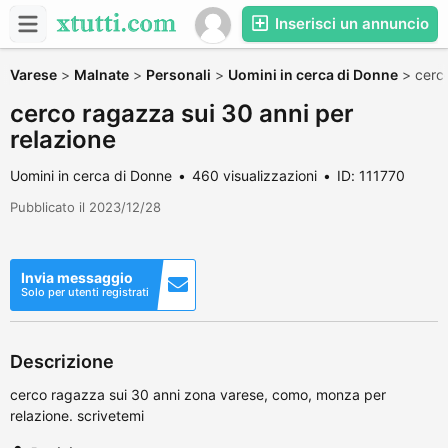
Inserisci un annuncio
Varese
>
Malnate
>
Personali
>
Uomini in cerca di Donne
>
cerc
cerco ragazza sui 30 anni per
relazione
Uomini in cerca di Donne
460 visualizzazioni
ID: 111770
Pubblicato il 2023/12/28
Invia messaggio
Solo per utenti registrati
Descrizione
cerco ragazza sui 30 anni zona varese, como, monza per
relazione. scrivetemi