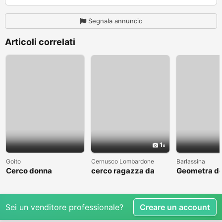
Segnala annuncio
Articoli correlati
1
Goito
Cernusco Lombardone
Barlassina
Cerco donna
cerco ragazza da
Geometra de
amare
cerca comp
Sei un venditore professionale?
Creare un account