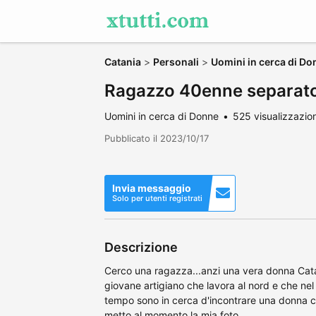
Catania
>
Personali
>
Uomini in cerca di Do
Ragazzo 40enne separat
Uomini in cerca di Donne
525 visualizzazion
Pubblicato il 2023/10/17
Invia messaggio
Solo per utenti registrati
Descrizione
Cerco una ragazza...anzi una vera donna Cata
giovane artigiano che lavora al nord e che ne
tempo sono in cerca d'incontrare una donna ca
metto al momento la mia foto