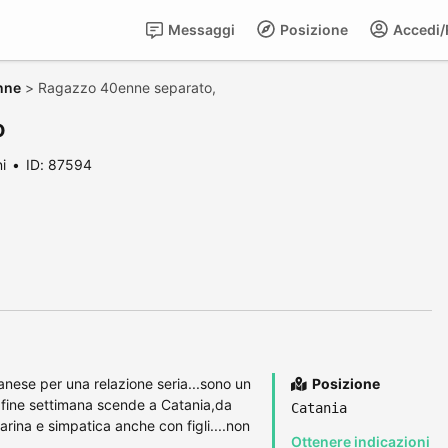
Messaggi
Posizione
Accedi/R
nne
>
Ragazzo 40enne separato,
o
i
ID: 87594
nese per una relazione seria...sono un
Posizione
l fine settimana scende a Catania,da
Catania
rina e simpatica anche con figli....non
Ottenere indicazioni