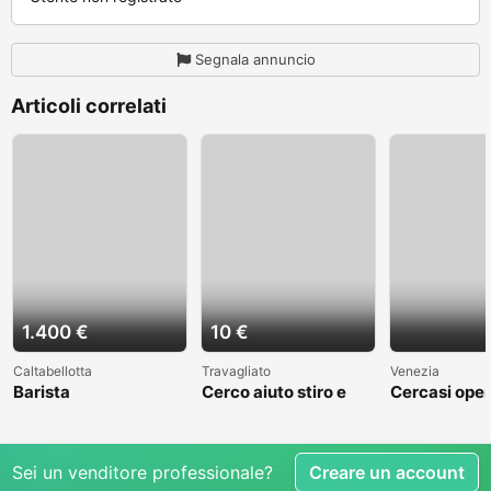
Segnala annuncio
Articoli correlati
1.400 €
10 €
Caltabellotta
Travagliato
Venezia
Barista
Cerco aiuto stiro e
Cercasi oper
mestieri
cantiere nav
Venezia
Sei un venditore professionale?
Creare un account