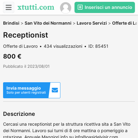
Inserisci un annuncio
Brindisi
>
San Vito dei Normanni
>
Lavoro Servizi
>
Offerte di L
Receptionist
Offerte di Lavoro
434 visualizzazioni
ID: 85451
800 €
Pubblicato il 2023/08/01
Invia messaggio
Solo per utenti registrati
Descrizione
Cercasi una receptionist per la struttura ricettiva sita a San Vito
dei Normanni. Lavoro sui turni di 8 ore mattina o pomeriggio a
rotazione. Annuale Maggiori info su info@oasidelvisir.com