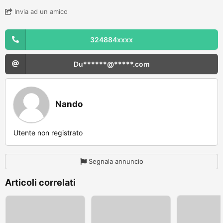
Invia ad un amico
324884xxxx
Du******@*****.com
Nando
Utente non registrato
Segnala annuncio
Articoli correlati