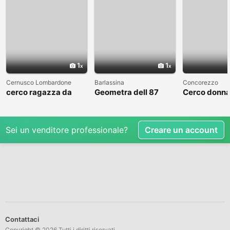
1
1
Cernusco Lombardone
Barlassina
Concorezzo
cerco ragazza da
Geometra dell 87
Cerco donna
amare
cerca compagna
condividere 
libero
Sei un venditore professionale?
Creare un account
Contattaci
Copyright © 2026 Tutti i diritti riservati.