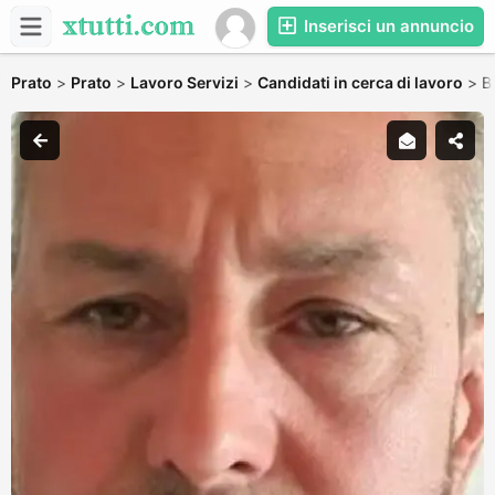
Inserisci un annuncio
Prato
>
Prato
>
Lavoro Servizi
>
Candidati in cerca di lavoro
>
B