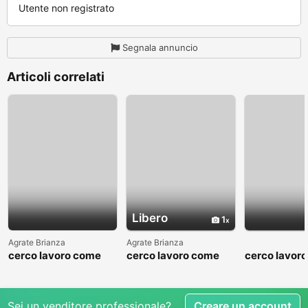
Utente non registrato
Segnala annuncio
Articoli correlati
Libero
1
Agrate Brianza
Agrate Brianza
cerco lavoro come
cerco lavoro come
cerco lavor
fattorino
commesso addetto
fattorino
reparti
Sei un venditore professionale?
Creare un account