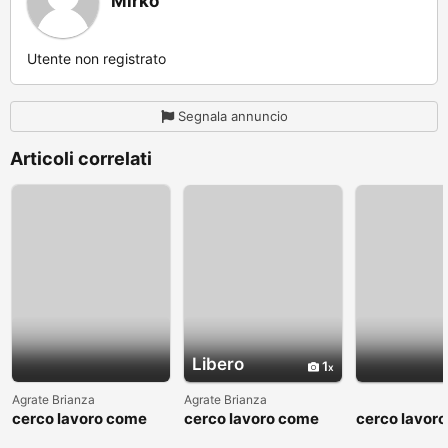
Mirko
Utente non registrato
Segnala annuncio
Articoli correlati
Libero
1
Agrate Brianza
Agrate Brianza
cerco lavoro come
cerco lavoro come
cerco lavor
fattorino
commesso addetto
fattorino