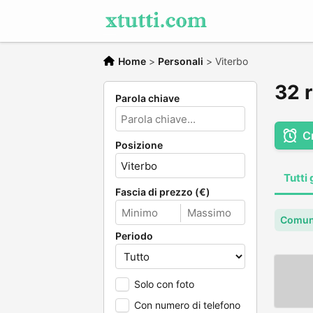
Home
>
Personali
>
Viterbo
32 r
Parola chiave
C
Posizione
Tutti 
Fascia di prezzo (€)
Comune
Periodo
Solo con foto
Con numero di telefono