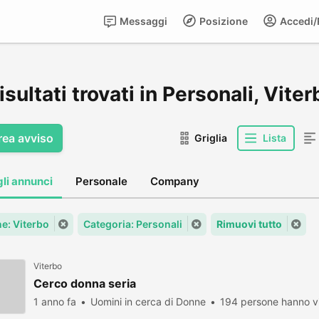
Messaggi
Posizione
Accedi/R
isultati trovati in Personali, Viter
rea avviso
Griglia
Lista
gli annunci
Personale
Company
: Viterbo
Categoria: Personali
Rimuovi tutto
Viterbo
Cerco donna seria
1 anno fa
Uomini in cerca di Donne
194 persone hanno vi