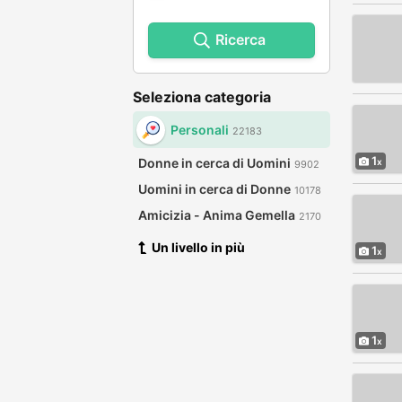
Ricerca
Seleziona categoria
Personali
22183
1
Donne in cerca di Uomini
9902
Uomini in cerca di Donne
10178
Amicizia - Anima Gemella
2170
Un livello in più
1
1