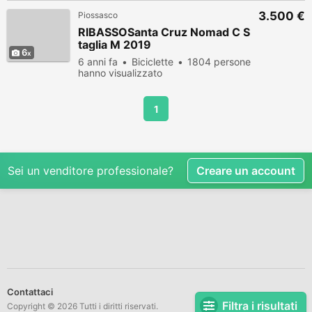
3.500 €
Piossasco
RIBASSOSanta Cruz Nomad C S
taglia M 2019
6
6 anni fa
Biciclette
1804 persone
hanno visualizzato
1
Sei un venditore professionale?
Creare un account
Contattaci
Filtra i risultati
Copyright © 2026 Tutti i diritti riservati.