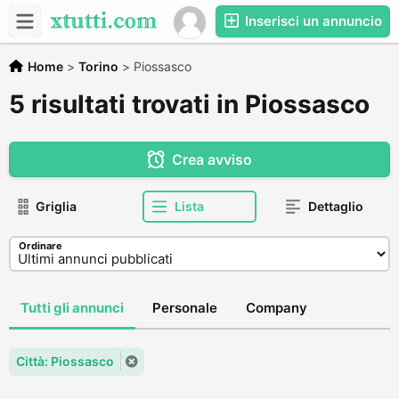
Inserisci un annuncio
Home
>
Torino
>
Piossasco
5 risultati trovati in Piossasco
Crea avviso
Griglia
Lista
Dettaglio
Ordinare
Tutti gli annunci
Personale
Company
Città: Piossasco