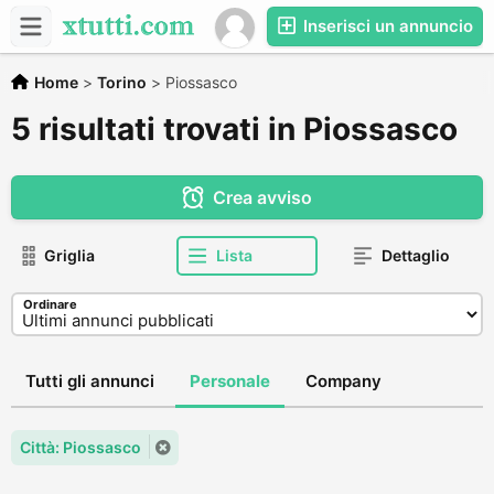
Inserisci un annuncio
Home
>
Torino
>
Piossasco
5 risultati trovati in Piossasco
Crea avviso
Griglia
Lista
Dettaglio
Ordinare
Tutti gli annunci
Personale
Company
Città: Piossasco