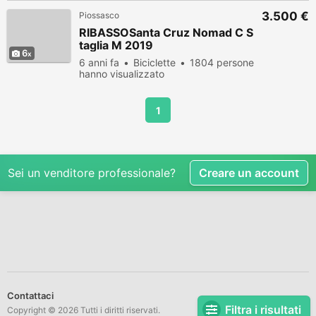
3.500 €
Piossasco
RIBASSOSanta Cruz Nomad C S
taglia M 2019
6
6 anni fa
Biciclette
1804 persone
hanno visualizzato
1
Sei un venditore professionale?
Creare un account
Contattaci
Filtra i risultati
Copyright © 2026 Tutti i diritti riservati.