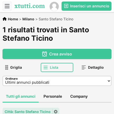
Inserisci un annuncio
Home
>
Milano
>
Santo Stefano Ticino
1 risultati trovati in Santo
Stefano Ticino
Crea avviso
Griglia
Lista
Dettaglio
Ordinare
Tutti gli annunci
Personale
Company
Città: Santo Stefano Ticino