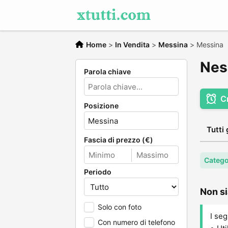
Home
>
In Vendita
>
Messina
>
Messina
Nes
Parola chiave
C
Posizione
Tutti 
Fascia di prezzo (€)
Catego
Periodo
Non si
Solo con foto
I seg
Con numero di telefono