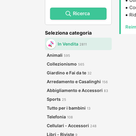
Uti
Con
Ricerca
Rid
Reim
Seleziona categoria
In Vendita
2811
Animali
595
Collezionismo
565
Giardino e Fai da te
32
Arredamento e Casalinghi
156
Abbigliamento e Accessori
83
Sports
25
Tutto per i bambini
13
Telefonia
108
Cellulari - Accessori
248
Libri - Riviste
9