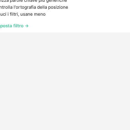
lizza parole chiave più generiche
trolla l'ortografia della posizione
uci i filtri, usane meno
posta filtro →