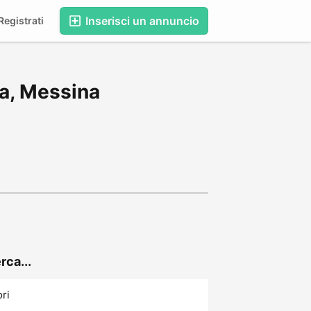
Inserisci un annuncio
egistrati
ta, Messina
rca...
ori