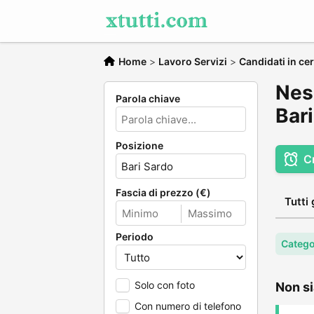
Home
>
Lavoro Servizi
>
Candidati in cer
Ness
Parola chiave
Bar
Posizione
C
Fascia di prezzo (€)
Tutti 
Periodo
Categor
Solo con foto
Non si
Con numero di telefono