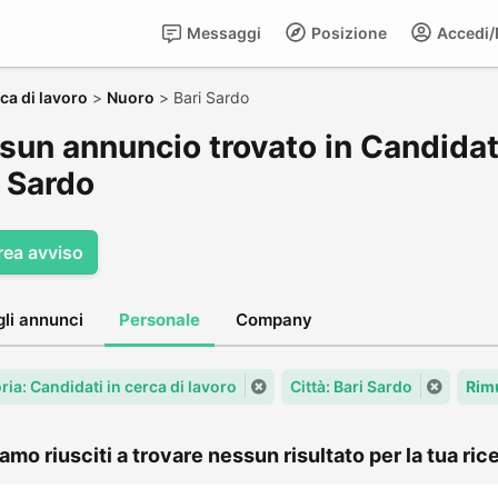
Messaggi
Posizione
Accedi/R
ca di lavoro
>
Nuoro
>
Bari Sardo
un annuncio trovato in Candidati 
i Sardo
rea avviso
gli annunci
Personale
Company
ia: Candidati in cerca di lavoro
Città: Bari Sardo
Rimu
amo riusciti a trovare nessun risultato per la tua rice