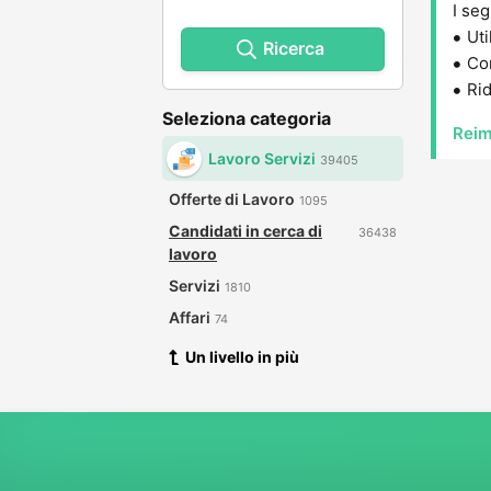
I seg
Uti
Ricerca
Con
Rid
Seleziona categoria
Reim
Lavoro Servizi
39405
Offerte di Lavoro
1095
Candidati in cerca di
36438
lavoro
Servizi
1810
Affari
74
Un livello in più