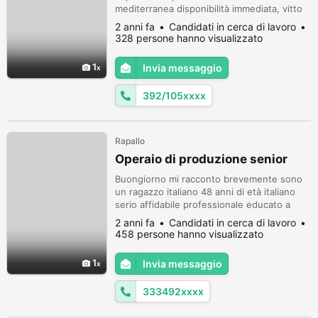
mediterranea disponibilità immediata, vitto
alloggio non insieme alla brigata, valuto
2 anni fa
Candidati in cerca di lavoro
proposte, astenersi perditempo, per info
328 persone hanno visualizzato
392/1052508 grazie
1
Invia messaggio
392/105xxxx
Rapallo
Operaio di produzione senior
Buongiorno mi racconto brevemente sono
un ragazzo italiano 48 anni di età italiano
serio affidabile professionale educato a
modo con 23 anni di esperienza in aziende
2 anni fa
Candidati in cerca di lavoro
su impianti di produzione per prodotti
458 persone hanno visualizzato
igienico farmaceutico cosmetici
cartotecnica Le mie competenze all'interno
1
Invia messaggio
della azienda erano di capo operatore di
linea di produzione addetto all'avviame...
333492xxxx