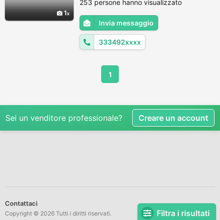
253 persone hanno visualizzato
igienico farmaceutico cosmetici
1
cartotecnica Le mie competenze all'interno
Invia messaggio
della azienda erano di capo operatore di
linea di produzione addetto all'avviame...
333492xxxx
1
Sei un venditore professionale?
Creare un account
Contattaci
Filtra i risultati
Copyright © 2026 Tutti i diritti riservati.