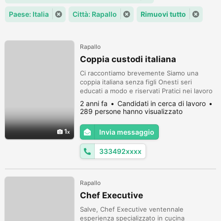
Paese: Italia
Città: Rapallo
Rimuovi tutto
Rapallo
Coppia custodi italiana
Ci raccontiamo brevemente Siamo una
coppia italiana senza figli Onesti seri
educati a modo e riservati Pratici nei lavoro
di pulizia domestica e riordino guardaroba
2 anni fa
Candidati in cerca di lavoro
manutenzioni domestiche gestione casa
289 persone hanno visualizzato
spesa e giardinaggio Disponibili a
spostamenti per seguire la famiglia per la
1
Invia messaggio
quale lavoriamo e le loro esigenze Amiamo
gli animali particolarmente cani e ga...
333492xxxx
Rapallo
Chef Executive
Salve, Chef Executive ventennale
esperienza specializzato in cucina