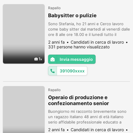
Rapallo
Babysitter o pulizie
Sono Stefania, ho 21 anni e Cerco lavoro
come baby sitter dal martedì al venerdì dalle
ore 8 alle ore 18.00 e il lunedì tutto il
giorno. Stessi orari per pulizie.
2 anni fa
Candidati in cerca di lavoro
331 persone hanno visualizzato
1
Invia messaggio
391090xxxx
Rapallo
Operaio di produzione e
confezionamento senior
Buongiorno mi racconto brevemente sono
un ragazzo italiano 48 anni di età italiano
serio affidabile professionale educato a
modo con 23 anni di esperienza in aziende
2 anni fa
Candidati in cerca di lavoro
su impianti di produzione per prodotti