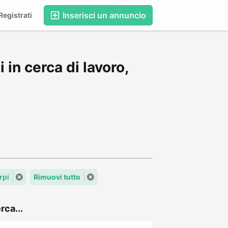
Inserisci un annuncio
egistrati
in cerca di lavoro,
rpi
Rimuovi tutto
rca...