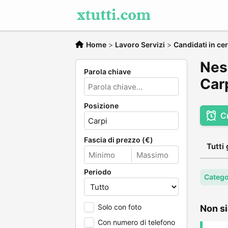
Home
>
Lavoro Servizi
>
Candidati in cer
Ness
Parola chiave
Car
Posizione
C
Fascia di prezzo (€)
Tutti 
Periodo
Categor
Solo con foto
Non si
Con numero di telefono