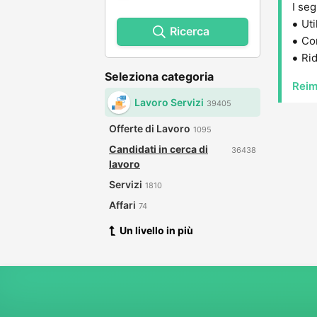
I seg
Uti
Ricerca
Con
Rid
Seleziona categoria
Reim
Lavoro Servizi
39405
Offerte di Lavoro
1095
Candidati in cerca di
36438
lavoro
Servizi
1810
Affari
74
Un livello in più