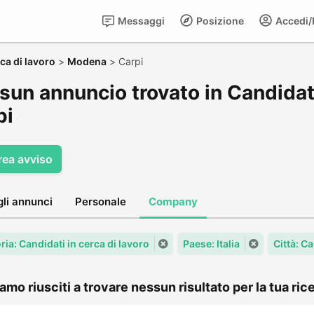
Messaggi
Posizione
Accedi/R
ca di lavoro
>
Modena
>
Carpi
un annuncio trovato in Candidati 
pi
rea avviso
gli annunci
Personale
Company
ia: Candidati in cerca di lavoro
Paese: Italia
Città: Ca
amo riusciti a trovare nessun risultato per la tua rice