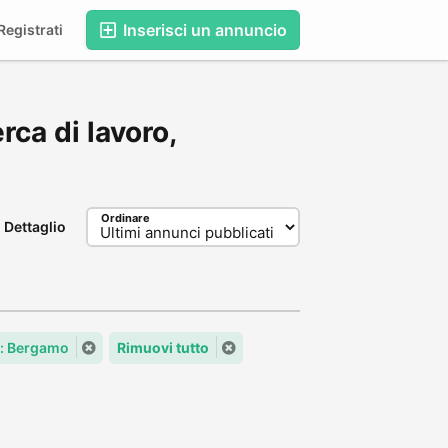
Inserisci un annuncio
egistrati
rca di lavoro,
Ordinare
Dettaglio
: Bergamo
Rimuovi tutto