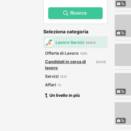
1
Ricerca
Seleziona categoria
1
Lavoro Servizi
39404
Offerte di Lavoro
1095
Candidati in cerca di
36438
lavoro
Servizi
1810
Affari
73
1
Un livello in più
1