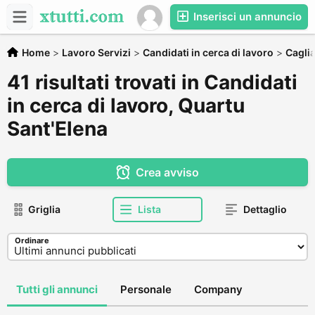
Inserisci un annuncio
Home
>
Lavoro Servizi
>
Candidati in cerca di lavoro
>
Caglia
41 risultati trovati in Candidati
in cerca di lavoro, Quartu
Sant'Elena
Crea avviso
Griglia
Lista
Dettaglio
Ordinare
Tutti gli annunci
Personale
Company