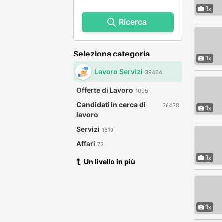
1
Ricerca
Seleziona categoria
1
Lavoro Servizi
39404
Offerte di Lavoro
1095
Candidati in cerca di
36438
1
lavoro
Servizi
1810
Affari
73
1
Un livello in più
1