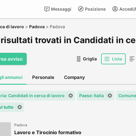
Messaggi
Posizione
Accedi/R
ca di lavoro
>
Padova
>
Padova
risultati trovati in Candidati in c
rea avviso
Griglia
Lista
gli annunci
Personale
Company
ia: Candidati in cerca di lavoro
Paese: Italia
Comune:
i tutto
Padova
Lavoro e Tirocinio formativo