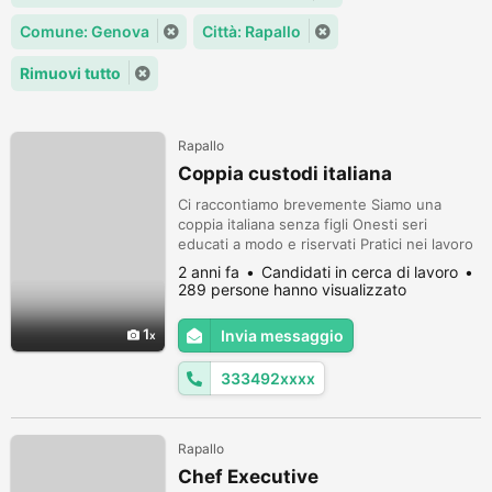
Comune: Genova
Città: Rapallo
Rimuovi tutto
Rapallo
Coppia custodi italiana
Ci raccontiamo brevemente Siamo una
coppia italiana senza figli Onesti seri
educati a modo e riservati Pratici nei lavoro
di pulizia domestica e riordino guardaroba
2 anni fa
Candidati in cerca di lavoro
manutenzioni domestiche gestione casa
289 persone hanno visualizzato
spesa e giardinaggio Disponibili a
spostamenti per seguire la famiglia per la
1
Invia messaggio
quale lavoriamo e le loro esigenze Amiamo
gli animali particolarmente cani e ga...
333492xxxx
Rapallo
Chef Executive