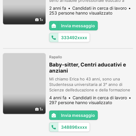
serio affidabile professionale educato a
modo con 23 anni di esperienza in aziende
2 anni fa
Candidati in cerca di lavoro
su impianti di produzione per prodotti
253 persone hanno visualizzato
igienico farmaceutico cosmetici
1
cartotecnica Le mie competenze all'interno
Invia messaggio
della azienda erano di capo operatore di
linea di produzione addetto all'avviame...
333492xxxx
Rapallo
Baby-sitter, Centri aducativi e
anziani
Mi chiamo Erica ho 43 anni, sono una
Studentessa universitaria al 3° anno di
Scienze dell’educazione e della formazione
L-19 presso l’Università degli Studi
4 anni fa
Candidati in cerca di lavoro
Guglielmo Marconi (Formazione a distanza),
297 persone hanno visualizzato
sono automunita e ho maturato diverse
1
esperienze come baby sitter: Da 07/2014 a
Invia messaggio
Oggi, il martedì e giovedì dalle 15,45 alle
20,00 sto tenendo presso una famigli...
348896xxxx