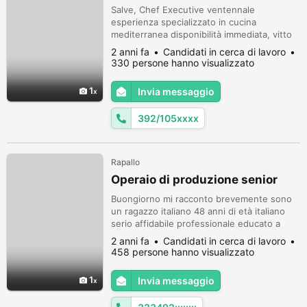
Salve, Chef Executive ventennale
esperienza specializzato in cucina
mediterranea disponibilità immediata, vitto
alloggio non insieme alla brigata, valuto
2 anni fa
Candidati in cerca di lavoro
proposte, astenersi perditempo, per info
330 persone hanno visualizzato
392/1052508 grazie
1
Invia messaggio
392/105xxxx
Rapallo
Operaio di produzione senior
Buongiorno mi racconto brevemente sono
un ragazzo italiano 48 anni di età italiano
serio affidabile professionale educato a
modo con 23 anni di esperienza in aziende
2 anni fa
Candidati in cerca di lavoro
su impianti di produzione per prodotti
458 persone hanno visualizzato
igienico farmaceutico cosmetici
cartotecnica Le mie competenze all'interno
1
Invia messaggio
della azienda erano di capo operatore di
linea di produzione addetto all'avviame...