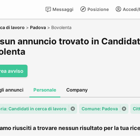
Messaggi
Posizione
Accedi/R
ca di lavoro
>
Padova
>
Bovolenta
un annuncio trovato in Candidati 
olenta
rea avviso
gli annunci
Personale
Company
ia: Candidati in cerca di lavoro
Comune: Padova
Cit
amo riusciti a trovare nessun risultato per la tua rice