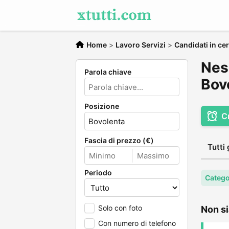
Home
>
Lavoro Servizi
>
Candidati in cer
Ness
Parola chiave
Bov
Posizione
C
Fascia di prezzo (€)
Tutti 
Periodo
Categor
Solo con foto
Non si
Con numero di telefono