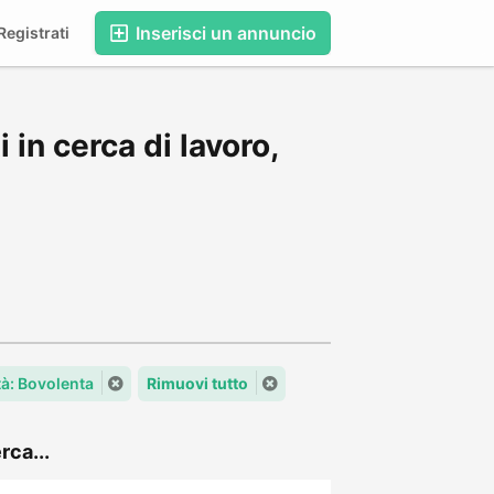
Inserisci un annuncio
egistrati
in cerca di lavoro,
tà: Bovolenta
Rimuovi tutto
rca...