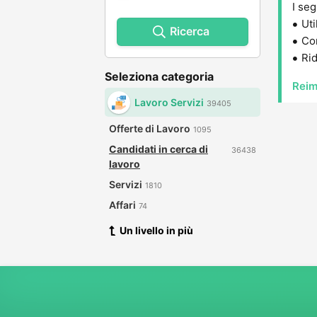
I seg
Uti
Ricerca
Con
Rid
Seleziona categoria
Reim
Lavoro Servizi
39405
Offerte di Lavoro
1095
Candidati in cerca di
36438
lavoro
Servizi
1810
Affari
74
Un livello in più