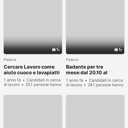
1
1
Padova
Padova
Cercare Lavoro come
Badante per tre
aiuto cuoco e lavapiatti
mese:dal 20.10 al
20.01.AUTOMUNITA
1 anno fa
Candidati in cerca
1 anno fa
Candidati in cerca
di lavoro
351 persone hanno
di lavoro
281 persone hanno
visualizzato
visualizzato