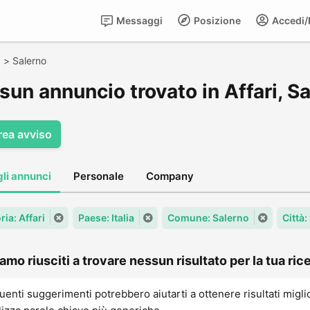
Messaggi
Posizione
Accedi/R
o
>
Salerno
un annuncio trovato in Affari, S
rea avviso
gli annunci
Personale
Company
ia: Affari
Paese: Italia
Comune: Salerno
Città:
amo riusciti a trovare nessun risultato per la tua rice
uenti suggerimenti potrebbero aiutarti a ottenere risultati migli