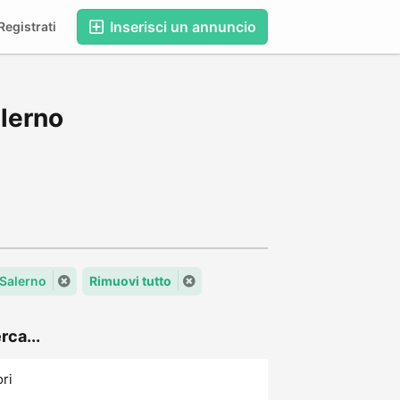
Inserisci un annuncio
egistrati
alerno
 Salerno
Rimuovi tutto
rca...
ori