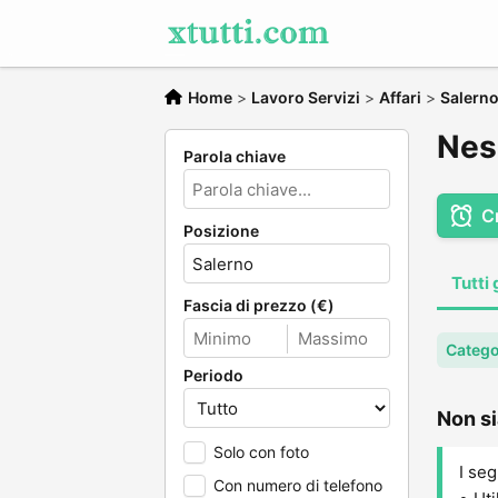
Home
>
Lavoro Servizi
>
Affari
>
Salern
Ness
Parola chiave
C
Posizione
Tutti 
Fascia di prezzo (€)
Categor
Periodo
Non si
Solo con foto
I seg
Con numero di telefono