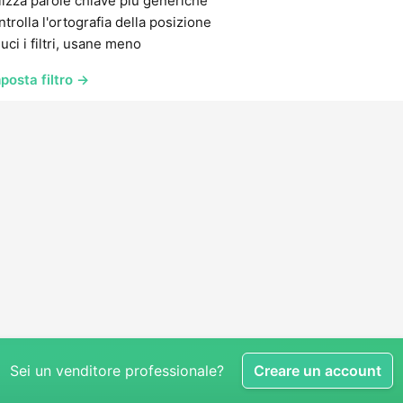
lizza parole chiave più generiche
trolla l'ortografia della posizione
uci i filtri, usane meno
posta filtro →
Sei un venditore professionale?
Creare un account