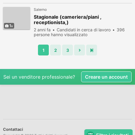
Salerno
Stagionale (cameriera/piani ,
receptionista,)
1
2 anni fa
Candidati in cerca di lavoro
396
persone hanno visualizzato
1
2
3
Sei un venditore professionale?
Creare un account
Contattaci