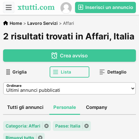
Inserisci un annuncio
Home
>
Lavoro Servizi
>
Affari
2 risultati trovati in Affari, Italia
Crea avviso
Griglia
Lista
Dettaglio
Ordinare
Tutti gli annunci
Personale
Company
Categoria: Affari
Paese: Italia
Rimuovi tutto