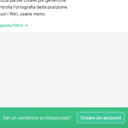
lizza parole chiave più generiche
trolla l'ortografia della posizione
uci i filtri, usane meno
posta filtro →
Sei un venditore professionale?
Creare un account