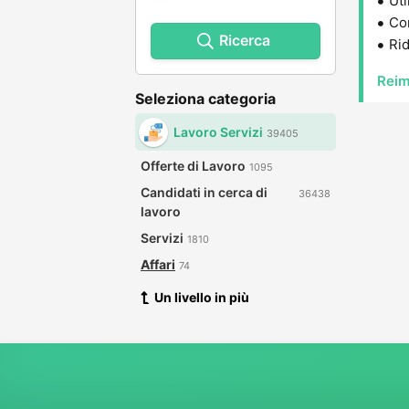
Uti
Con
Ricerca
Rid
Reim
Seleziona categoria
Lavoro Servizi
39405
Offerte di Lavoro
1095
Candidati in cerca di
36438
lavoro
Servizi
1810
Affari
74
Un livello in più