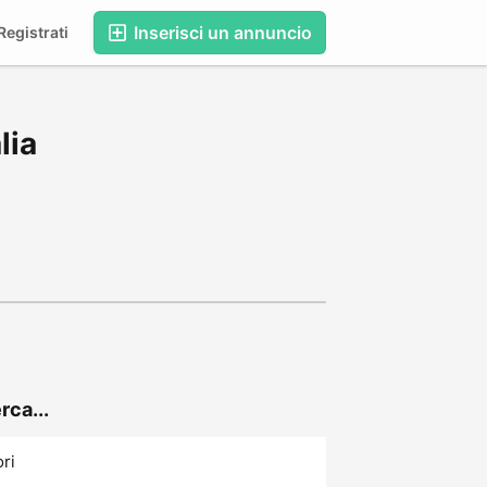
Inserisci un annuncio
egistrati
lia
rca...
ori