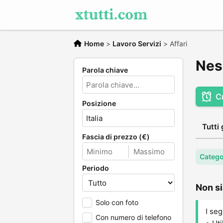
Home
>
Lavoro Servizi
>
Affari
Ness
Parola chiave
C
Posizione
Tutti 
Fascia di prezzo (€)
Categor
Periodo
Non si
Solo con foto
I seg
Con numero di telefono