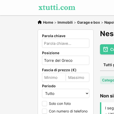
Home
>
Immobili
>
Garage e box
>
Napol
Nes
Parola chiave
C
Posizione
Tutti 
Fascia di prezzo (€)
Catego
Periodo
Non si
Solo con foto
I seg
Con numero di telefono