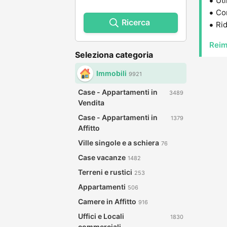
Uti
Con
Ricerca
Rid
Reim
Seleziona categoria
Immobili
9921
Case - Appartamenti in
3489
Vendita
Case - Appartamenti in
1379
Affitto
Ville singole e a schiera
76
Case vacanze
1482
Terreni e rustici
253
Appartamenti
506
Camere in Affitto
916
Uffici e Locali
1830
commerciali