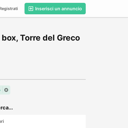
Inserisci un annuncio
egistrati
 box, Torre del Greco
o
rca...
ori