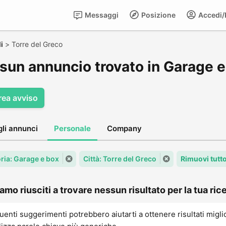
Messaggi
Posizione
Accedi/R
i
>
Torre del Greco
sun annuncio trovato in Garage e
rea avviso
gli annunci
Personale
Company
ria: Garage e box
Città: Torre del Greco
Rimuovi tutt
amo riusciti a trovare nessun risultato per la tua rice
uenti suggerimenti potrebbero aiutarti a ottenere risultati migli