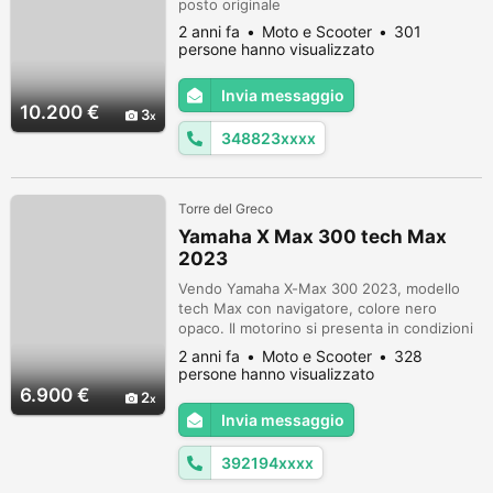
posto originale
2 anni fa
Moto e Scooter
301
persone hanno visualizzato
Invia messaggio
10.200 €
3
348823xxxx
Torre del Greco
Yamaha X Max 300 tech Max
2023
Vendo Yamaha X-Max 300 2023, modello
tech Max con navigatore, colore nero
opaco. Il motorino si presenta in condizioni
eccellenti, è stato acquistato 6 mesi fa alla
2 anni fa
Moto e Scooter
328
Yamaha di Napoli. Ha solo 670km, e
persone hanno visualizzato
presenta ancora le pellicole protettive sulle
6.900 €
2
pedane e sui loghi. È in condizioni perfette,
Invia messaggio
pari a nuovi Il motorino ha una garanzia
aggiuntiva di 5 anni in Yam...
392194xxxx