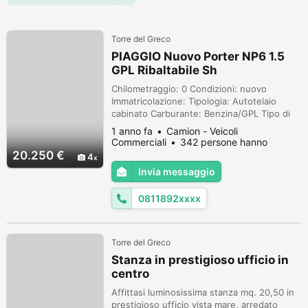
Torre del Greco
PIAGGIO Nuovo Porter NP6 1.5
GPL Ribaltabile Sh
Chilometraggio: 0 Condizioni: nuovo
Immatricolazione: Tipologia: Autotelaio
cabinato Carburante: Benzina/GPL Tipo di
cambio: Manuale Offerta valida fino al 31
1 anno fa
Camion - Veicoli
Ottobre 2023. PREZZO DETAX. Per
Commerciali
342 persone hanno
informazioni sull'annuncio: dettagli,
visualizzato
20.250 €
4
condizioni e prezzo finito chiavi in mano si
Invia messaggio
prega di chiamare o passare in sede.
Promozione disponibile per auto in stock
0811892xxxx
grazie a...
Torre del Greco
Stanza in prestigioso ufficio in
centro
Affittasi luminosissima stanza mq. 20,50 in
prestigioso ufficio vista mare, arredato