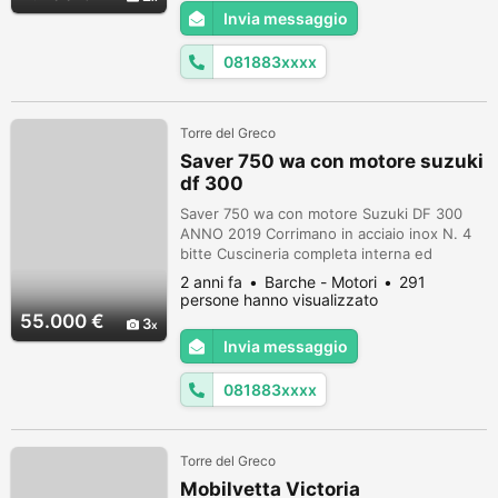
Invia messaggio
081883xxxx
Torre del Greco
Saver 750 wa con motore suzuki
df 300
Saver 750 wa con motore Suzuki DF 300
ANNO 2019 Corrimano in acciaio inox N. 4
bitte Cuscineria completa interna ed
esterna Volante Pannello elettrico con
2 anni fa
Barche - Motori
291
interruttori e fusibili separati Musone di
persone hanno visualizzato
prua Parabrezza N. 3 anelli alaggio N. 2
55.000 €
3
tasche laterali portaoggetti Sedile guida a 2
Invia messaggio
postazioni abbattibile con pavone
sottostante Lavandino sotto sedile guida ...
081883xxxx
Torre del Greco
Mobilvetta Victoria