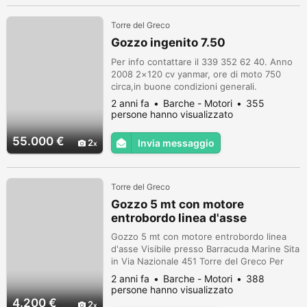
Torre del Greco
Gozzo ingenito 7.50
Per info contattare il 339 352 62 40. Anno
2008 2×120 cv yanmar, ore di moto 750
circa,in buone condizioni generali.
2 anni fa
Barche - Motori
355
persone hanno visualizzato
55.000 €
2
Invia messaggio
Torre del Greco
Gozzo 5 mt con motore
entrobordo linea d'asse
Gozzo 5 mt con motore entrobordo linea
d'asse Visibile presso Barracuda Marine Sita
in Via Nazionale 451 Torre del Greco Per
info 0818835725 e-mail:
2 anni fa
Barche - Motori
388
info@nauticabottino.com
persone hanno visualizzato
4.200 €
2