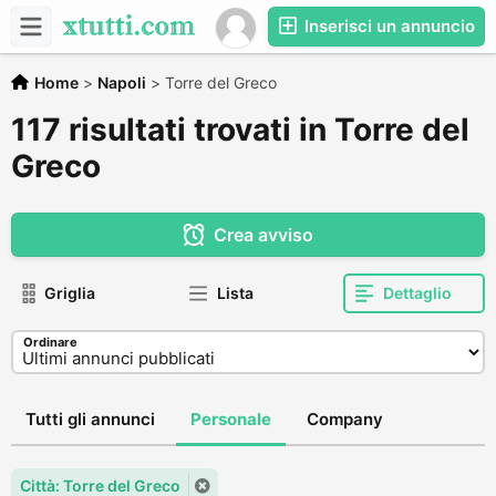
Inserisci un annuncio
Home
>
Napoli
>
Torre del Greco
117 risultati trovati in Torre del
Greco
Crea avviso
Griglia
Lista
Dettaglio
Ordinare
Tutti gli annunci
Personale
Company
Città: Torre del Greco