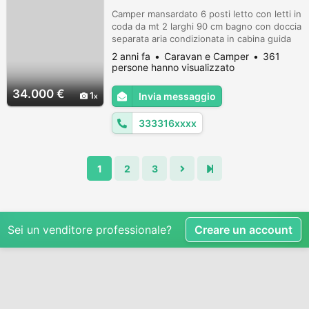
Camper mansardato 6 posti letto con letti in
coda da mt 2 larghi 90 cm bagno con doccia
separata aria condizionata in cabina guida
turbovent centrale e due aperture a soffitto
2 anni fa
Caravan e Camper
361
vano x due bombole tv a scomparsa dinetta
persone hanno visualizzato
trasformabile a letto matrimoniale mobili in
perfette condizioni vetri + zanzariere
34.000 €
1
Invia messaggio
integre collaudi effettuati nel 2023 cambio
filtri olio no...
333316xxxx
1
2
3
Sei un venditore professionale?
Creare un account