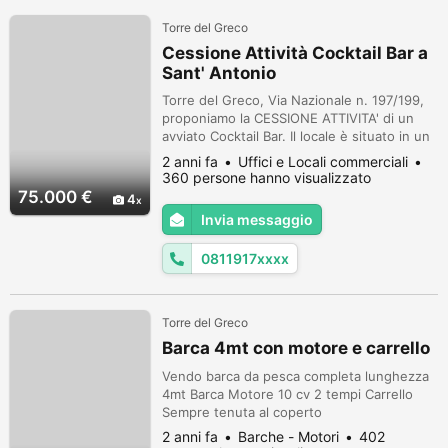
Torre del Greco
Cessione Attività Cocktail Bar a
Sant' Antonio
Torre del Greco, Via Nazionale n. 197/199,
proponiamo la CESSIONE ATTIVITA' di un
avviato Cocktail Bar. Il locale è situato in un
tratto di via Nazionale, particolarmente
2 anni fa
Uffici e Locali commerciali
frequentato, con notevole passaggio
360 persone hanno visualizzato
pedonale e veicolare. La zona in questione
75.000 €
4
è servita da altre attività commerciali,
Invia messaggio
scuole e zone di parcheggio. L' immobile
misura 89 mq ca., tra intern...
0811917xxxx
Torre del Greco
Barca 4mt con motore e carrello
Vendo barca da pesca completa lunghezza
4mt Barca Motore 10 cv 2 tempi Carrello
Sempre tenuta al coperto
2 anni fa
Barche - Motori
402