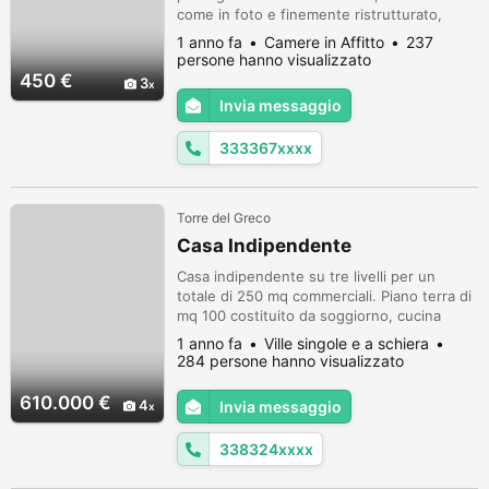
come in foto e finemente ristrutturato,
€450 all inclusive spese condominiali,
1 anno fa
Camere in Affitto
237
utenze, pulizie, linea telefonica con
persone hanno visualizzato
possibiltà opzionale di numero autonomo,
450 €
3
rete internet cablata e wifi, stampante e
Invia messaggio
scanner in rete, condizionatore
caldo/freddo, termosifoni con termostato
333367xxxx
di...
Torre del Greco
Casa Indipendente
Casa indipendente su tre livelli per un
totale di 250 mq commerciali. Piano terra di
mq 100 costituito da soggiorno, cucina
abitabile, bagno un locale studio di 25 mq
1 anno fa
Ville singole e a schiera
accessibile dal giardino esclusivo. Piano
284 persone hanno visualizzato
primo di circa 70 mq composto da tre
camere da letto di cui due matrimoniali ed
610.000 €
4
Invia messaggio
un bagno. Al piano interrato di circa 70 mq
vi è un'autorimessa per n 2...
338324xxxx