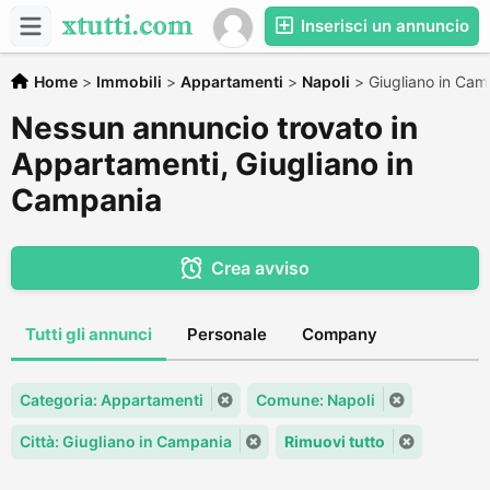
Inserisci un annuncio
Home
>
Immobili
>
Appartamenti
>
Napoli
>
Giugliano in Cam
Nessun annuncio trovato in
Appartamenti, Giugliano in
Campania
Crea avviso
Tutti gli annunci
Personale
Company
Categoria: Appartamenti
Comune: Napoli
Città: Giugliano in Campania
Rimuovi tutto