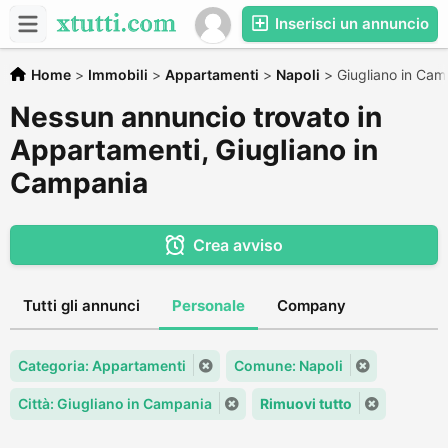
Inserisci un annuncio
Home
>
Immobili
>
Appartamenti
>
Napoli
>
Giugliano in Cam
Nessun annuncio trovato in
Appartamenti, Giugliano in
Campania
Crea avviso
Tutti gli annunci
Personale
Company
Categoria: Appartamenti
Comune: Napoli
Città: Giugliano in Campania
Rimuovi tutto