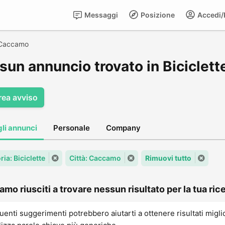
Messaggi
Posizione
Accedi/R
Caccamo
sun annuncio trovato in Biciclet
rea avviso
gli annunci
Personale
Company
ia: Biciclette
Città: Caccamo
Rimuovi tutto
amo riusciti a trovare nessun risultato per la tua rice
uenti suggerimenti potrebbero aiutarti a ottenere risultati migli