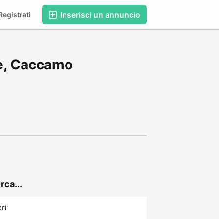
Inserisci un annuncio
egistrati
te, Caccamo
rca...
ori