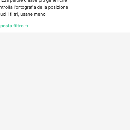
lizza parole chiave più generiche
trolla l'ortografia della posizione
uci i filtri, usane meno
posta filtro →