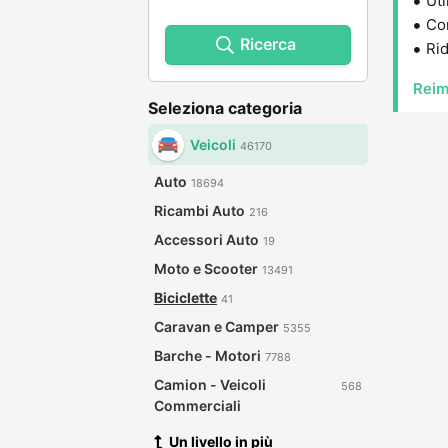
Uti
Con
Ricerca
Rid
Reim
Seleziona categoria
Veicoli
46170
Auto
18694
Ricambi Auto
216
Accessori Auto
19
Moto e Scooter
13491
Biciclette
41
Caravan e Camper
5355
Barche - Motori
7788
Camion - Veicoli
568
Commerciali
Un livello in più