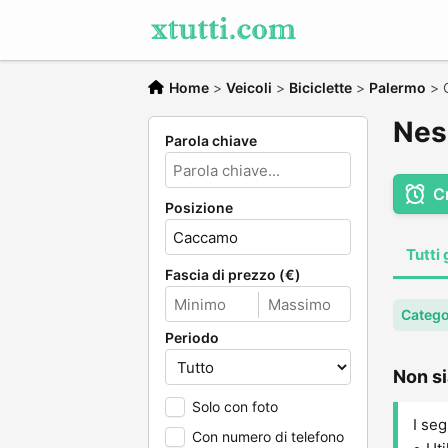
Home
>
Veicoli
>
Biciclette
>
Palermo
>
Nes
Parola chiave
C
Posizione
Tutti 
Fascia di prezzo (€)
Categor
Periodo
Non si
Solo con foto
I seg
Con numero di telefono