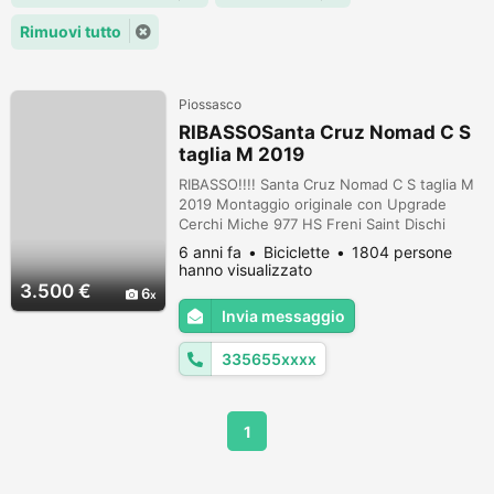
Rimuovi tutto
Piossasco
RIBASSOSanta Cruz Nomad C S
taglia M 2019
RIBASSO!!!! Santa Cruz Nomad C S taglia M
2019 Montaggio originale con Upgrade
Cerchi Miche 977 HS Freni Saint Dischi
freno Braking WFIX Salsicciotti Pellicolata
6 anni fa
Biciclette
1804 persone
3M Rock Guard Rock shox super deluxe coil
hanno visualizzato
( montato da 1 mese) o possibilità di avere il
3.500 €
6
mono originale. Possibiltà di spedizione .
Invia messaggio
Non Smebro, non scambio, cambio per
passaggio Ebike. per info What...
335655xxxx
1