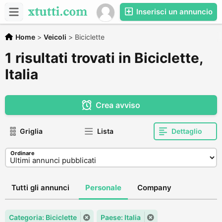
Inserisci un annuncio
Home
>
Veicoli
>
Biciclette
1 risultati trovati in Biciclette,
Italia
Crea avviso
Griglia
Lista
Dettaglio
Ordinare
Tutti gli annunci
Personale
Company
Categoria: Biciclette
Paese: Italia