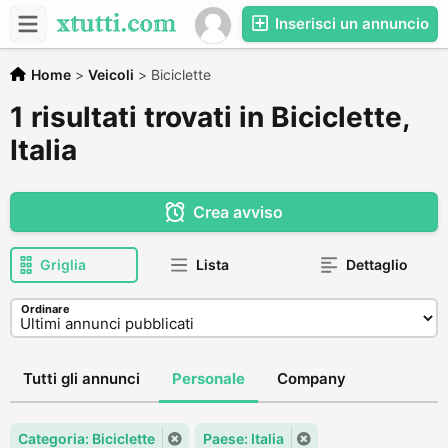
Inserisci un annuncio
Home
>
Veicoli
>
Biciclette
1 risultati trovati in Biciclette,
Italia
Crea avviso
Griglia
Lista
Dettaglio
Ordinare
Tutti gli annunci
Personale
Company
Categoria: Biciclette
Paese: Italia