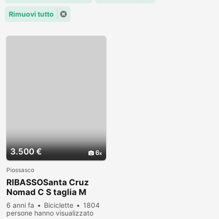
Rimuovi tutto
3.500 €
6
Piossasco
RIBASSOSanta Cruz
Nomad C S taglia M
2019
6 anni fa
Biciclette
1804
persone hanno visualizzato