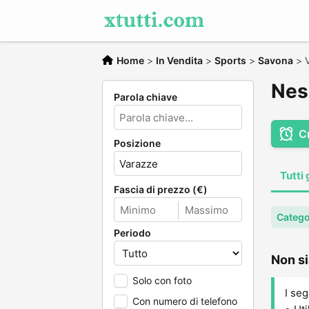
Home
>
In Vendita
>
Sports
>
Savona
>
Nes
Parola chiave
C
Posizione
Tutti 
Fascia di prezzo (€)
Catego
Periodo
Non si
Solo con foto
I seg
Con numero di telefono