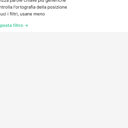
lizza parole chiave più generiche
trolla l'ortografia della posizione
uci i filtri, usane meno
posta filtro →