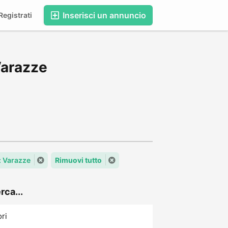
Inserisci un annuncio
egistrati
Varazze
: Varazze
Rimuovi tutto
rca...
ori