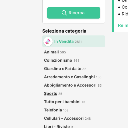
Uti
Con
Ricerca
Rid
Reim
Seleziona categoria
In Vendita
2811
Animali
595
Collezionismo
565
Giardino e Fai da te
32
Arredamento e Casalinghi
156
Abbigliamento e Accessori
83
Sports
25
Tutto per i bambini
13
Telefonia
108
Cellulari - Accessori
248
Libri - Riviste
9