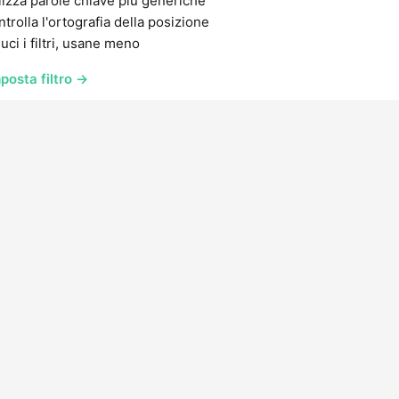
lizza parole chiave più generiche
trolla l'ortografia della posizione
uci i filtri, usane meno
posta filtro →