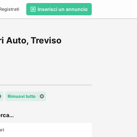
Inserisci un annuncio
egistrati
i Auto, Treviso
Rimuovi tutto
rca...
ori