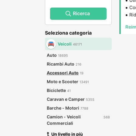
Uti
Con
Ricerca
Rid
Reim
Seleziona categoria
Veicoli
46171
Auto
18695
Ricambi Auto
216
Accessori Auto
19
Moto e Scooter
13491
Biciclette
41
Caravan e Camper
5355
Barche - Motori
7788
Camion - Veicoli
568
Commerciali
Un livello in più