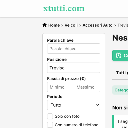
Home
>
Veicoli
>
Accessori Auto
>
Trevi
Nes
Parola chiave
C
Posizione
Tutti 
Fascia di prezzo (€)
Catego
Periodo
Non si
Solo con foto
I seg
Con numero di telefono