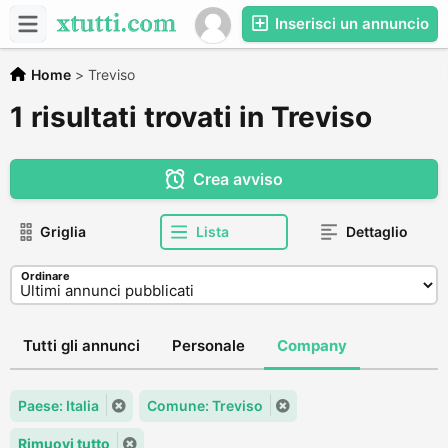
Inserisci un annuncio
Home
>
Treviso
1 risultati trovati in Treviso
Crea avviso
Griglia
Lista
Dettaglio
Ordinare
Tutti gli annunci
Personale
Company
Paese: Italia
Comune: Treviso
Rimuovi tutto