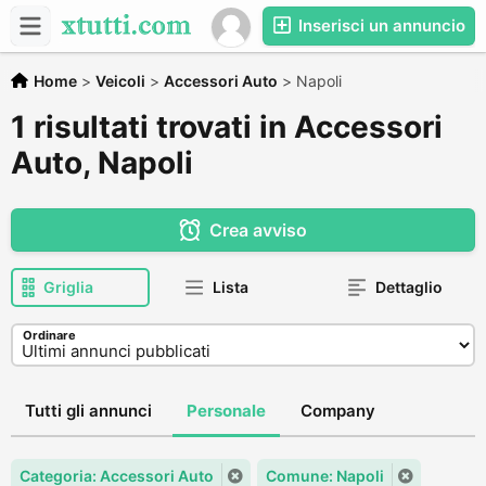
Inserisci un annuncio
Home
>
Veicoli
>
Accessori Auto
>
Napoli
1 risultati trovati in Accessori
Auto, Napoli
Crea avviso
Griglia
Lista
Dettaglio
Ordinare
Tutti gli annunci
Personale
Company
Categoria: Accessori Auto
Comune: Napoli