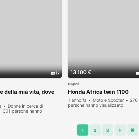
13.100 €
1
Napoli
e della mia vita, dove
Honda Africa twin 1100
1 anno fa
Moto e Scooter
276
persone hanno visualizzato
a
Donne in cerca di
301 persone hanno
zato
1
2
3