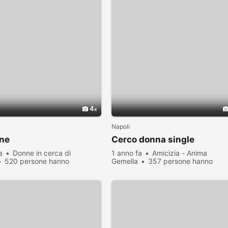
4
Napoli
one
Cerco donna single
a
Donne in cerca di
1 anno fa
Amicizia - Anima
520 persone hanno
Gemella
357 persone hanno
zato
visualizzato