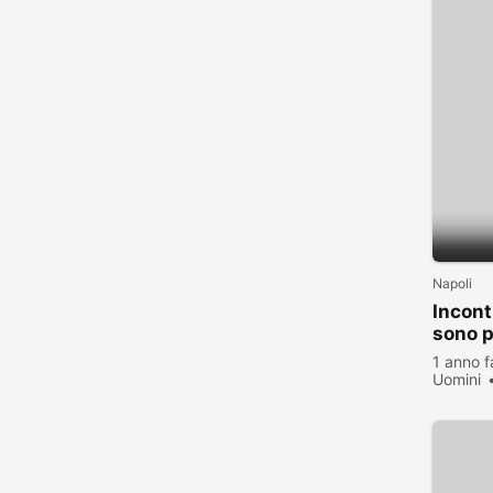
Napoli
Incont
sono p
1 anno f
Uomini
visualiz