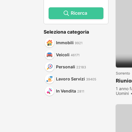
Ricerca
Seleziona categoria
Immobili
9921
Veicoli
46171
Personali
22183
Sorrento
Lavoro Servizi
39405
Riuni
1 anno f
In Vendita
2811
Uomini
visualiz