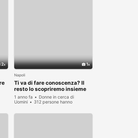
2
1
Napoli
re
Ti va di fare conoscenza? Il
resto lo scopriremo insieme
1 anno fa
Donne in cerca di
Uomini
312 persone hanno
visualizzato